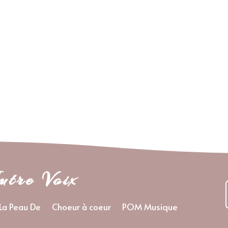
utre Voix
La Peau De
Choeur à coeur
POM Musique