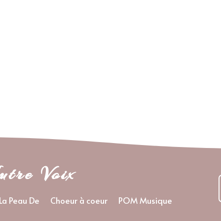
utre Voix
La Peau De
Choeur à coeur
POM Musique